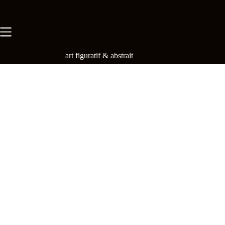
Skip
to
content
art figuratif & abstrait