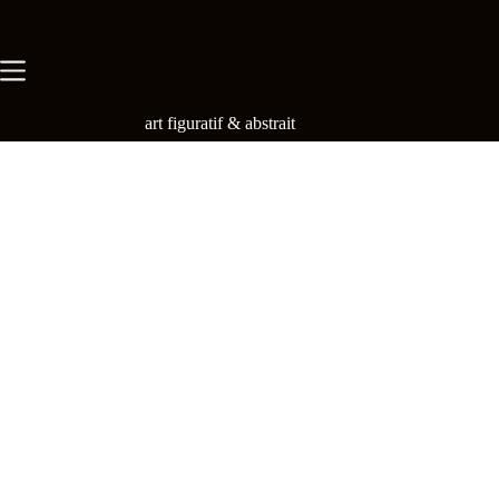
Skip
to
content
art figuratif & abstrait