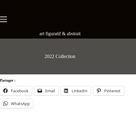
Skip
to
content
art figuratif & abstrait
2022 Collection
Partager :
Facebook
Email
LinkedIn
Pinterest
WhatsApp